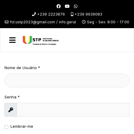
+239 2223876
+239 9939083
fct.ustp2023@gmail.com / info.geral
Seg - Sex: 8:00 - 17:00
Nome de Usuário
*
Senha
*
Exibir
Lembrar-me