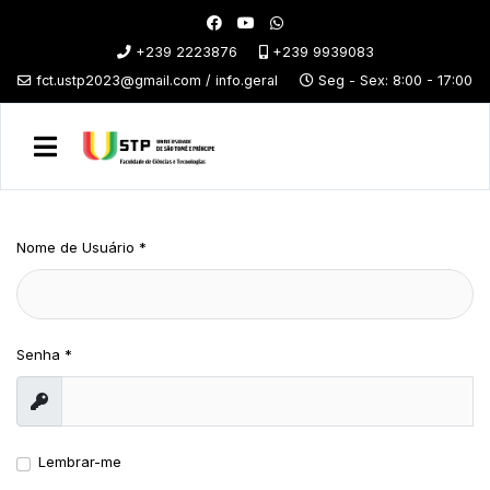
+239 2223876
+239 9939083
fct.ustp2023@gmail.com / info.geral
Seg - Sex: 8:00 - 17:00
Nome de Usuário
*
Senha
*
Exibir
Lembrar-me