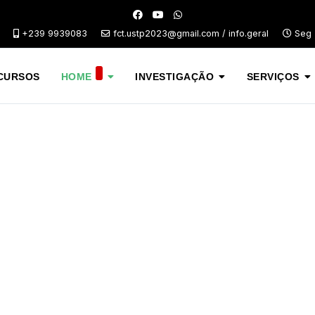
+239 9939083
fct.ustp2023@gmail.com / info.geral
Seg -
CURSOS
HOME
INVESTIGAÇÃO
SERVIÇOS