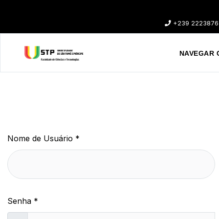
+239 2223876
NAVEGAR 
Nome de Usuário
*
Senha
*