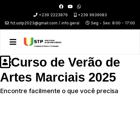
+239 2223876
+239 9939083
fct.ustp2023@gmail.com / info.geral
Seg - Sex: 8:00 - 17:00
Curso de Verão de
Artes Marciais 2025
Encontre facilmente o que você precisa