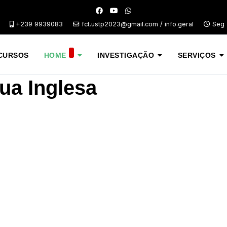
+239 9939083
fct.ustp2023@gmail.com / info.geral
Seg -
CURSOS
HOME
INVESTIGAÇÃO
SERVIÇOS
ua Inglesa