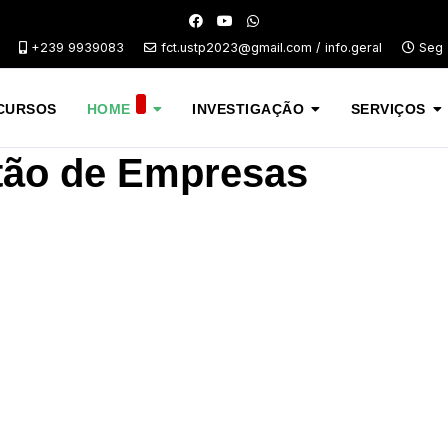
+239 9939083
fct.ustp2023@gmail.com / info.geral
Seg -
CURSOS
HOME
INVESTIGAÇÃO
SERVIÇOS
tão de Empresas