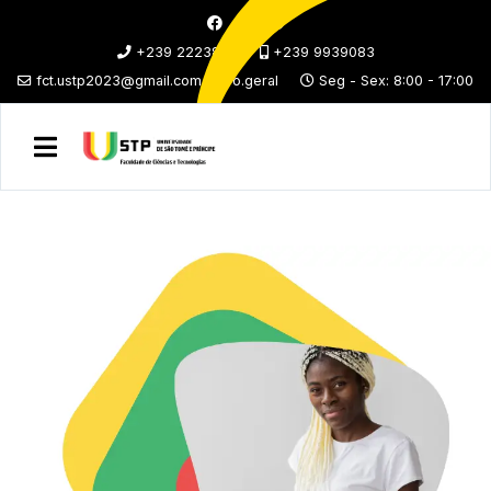
+239 2223876
+239 9939083
fct.ustp2023@gmail.com / info.geral
Seg - Sex: 8:00 - 17:00