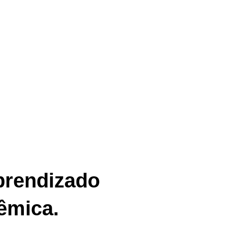
rendizado
êmica.