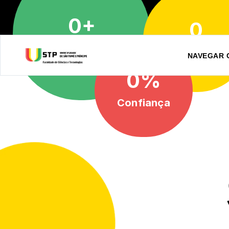
0
0
+239 2223876
Estudantes Concluídos
Avaliação
NAVEGAR 
0
Confiança