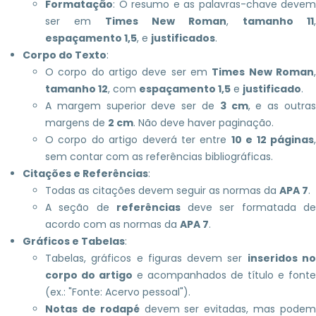
Formatação
: O resumo e as palavras-chave devem
ser em
Times New Roman
,
tamanho 11
,
espaçamento 1,5
, e
justificados
.
Corpo do Texto
:
O corpo do artigo deve ser em
Times New Roman
tamanho 12
, com
espaçamento 1,5
e
justificado
.
A margem superior deve ser de
3 cm
, e as outra
margens de
2 cm
. Não deve haver paginação.
O corpo do artigo deverá ter entre
10 e 12 páginas
sem contar com as referências bibliográficas.
Citações e Referências
:
Todas as citações devem seguir as normas da
APA 7
.
A seção de
referências
deve ser formatada d
acordo com as normas da
APA 7
.
Gráficos e Tabelas
:
Tabelas, gráficos e figuras devem ser
inseridos n
corpo do artigo
e acompanhados de título e fonte
(ex.: "Fonte: Acervo pessoal").
Notas de rodapé
devem ser evitadas, mas pode