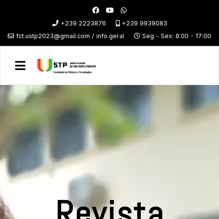
+239 2223876
+239 9939083
fct.ustp2023@gmail.com / info.geral
Seg - Sex: 8:00 - 17:00
Revista