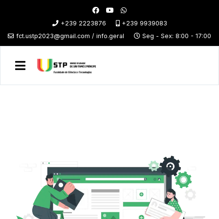
+239 2223876
+239 9939083
fct.ustp2023@gmail.com / info.geral
Seg - Sex: 8:00 - 17:00