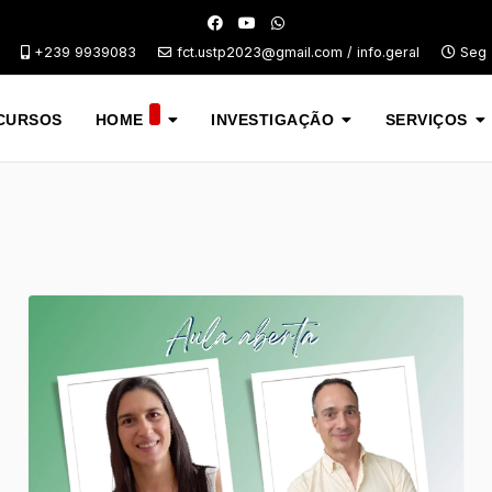
+239 9939083
fct.ustp2023@gmail.com / info.geral
Seg -
CURSOS
HOME
INVESTIGAÇÃO
SERVIÇOS