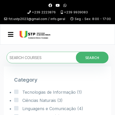
+239 2223876
+239 9939083
fct.ustp2023@gmail.com / info.geral
Seg - Sex: 8:00 - 17:00
SEARCH
Category
Tecnologias de Informação
(1)
Ciências Naturais
(3)
Linguagens e Comunicação
(4)