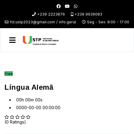
+239 2223876
+239 9939083
fct.ustp2023@gmail.com / info.geral
Seg - Sex: 8:00 - 17:00
Free
Língua Alemã
00h 00m 00s
0000-00-00 00:00:00
(0 Ratings)