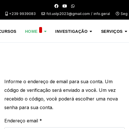
+239 9939083
fct.ustp2023@gmail.com / info.geral
Seg -
CURSOS
HOME
INVESTIGAÇÃO
SERVIÇOS
Informe o endereço de email para sua conta. Um
código de verificação será enviado a você. Um vez
recebido o código, você poderá escolher uma nova
senha para sua conta.
Endereço email
*