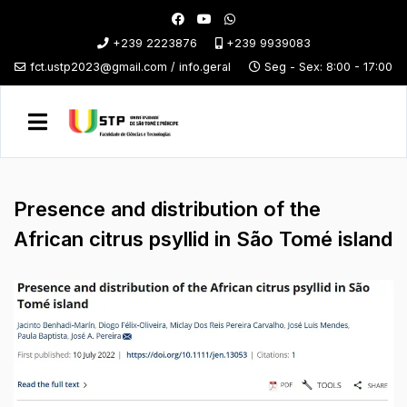
+239 2223876
+239 9939083
fct.ustp2023@gmail.com / info.geral
Seg - Sex: 8:00 - 17:00
Presence and distribution of the
African citrus psyllid in São Tomé island