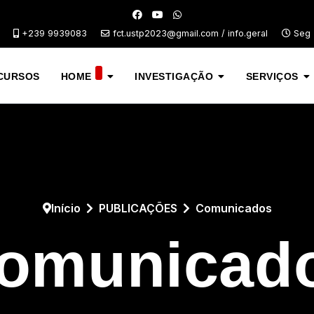
+239 9939083
fct.ustp2023@gmail.com / info.geral
Seg -
CURSOS
HOME
INVESTIGAÇÃO
SERVIÇOS
Início
PUBLICAÇÕES
Comunicados
omunicad