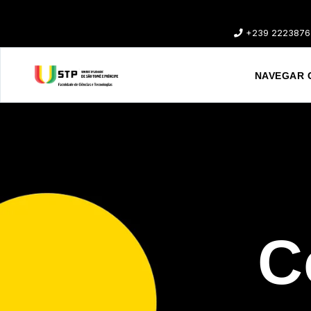
+239 2223876
NAVEGAR 
C