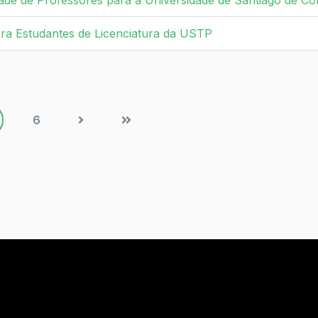
e de Professores para a Universidade de Santiago de Co
a Estudantes de Licenciatura da USTP
6