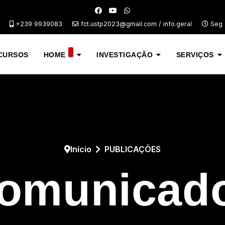
+239 9939083
fct.ustp2023@gmail.com / info.geral
Seg -
CURSOS
HOME
INVESTIGAÇÃO
SERVIÇOS
Início
PUBLICAÇÕES
omunicad