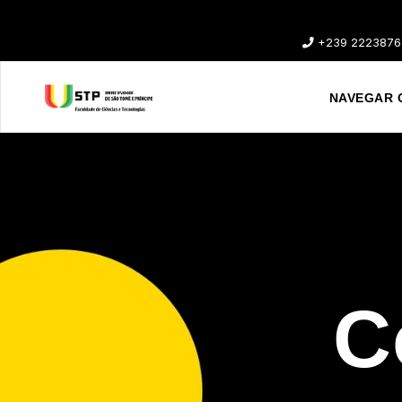
+239 2223876
NAVEGAR 
C