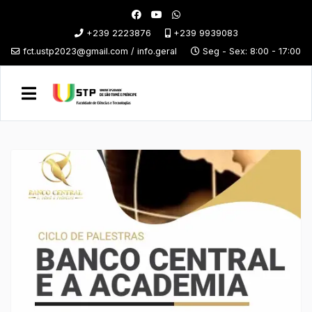
+239 2223876
+239 9939083
fct.ustp2023@gmail.com / info.geral
Seg - Sex: 8:00 - 17:00