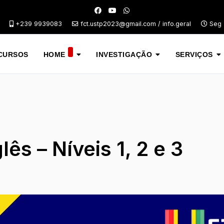
+239 9939083
fct.ustp2023@gmail.com / info.geral
Seg -
CURSOS
HOME
INVESTIGAÇÃO
SERVIÇOS
ês – Níveis 1, 2 e 3