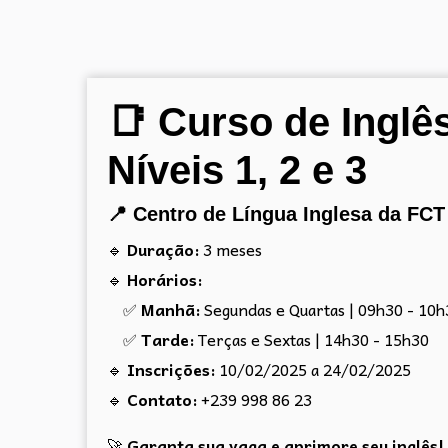
📑 Curso de Inglê
Níveis 1, 2 e 3
📍 Centro de Língua Inglesa da FCT
🔹
Duração:
3 meses
🔹
Horários:
✅
Manhã:
Segundas e Quartas | 09h30 - 10h
✅
Tarde:
Terças e Sextas | 14h30 - 15h30
🔹
Inscrições:
10/02/2025 a 24/02/2025
🔹
Contato:
+239 998 86 23
🚀
Garanta sua vaga e aprimore seu inglês!