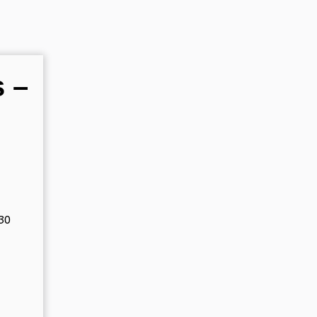
s –
30