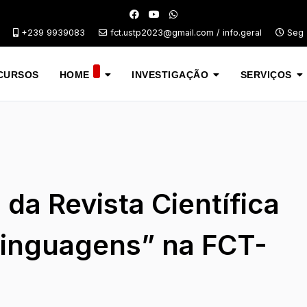
+239 9939083
fct.ustp2023@gmail.com / info.geral
Seg -
CURSOS
HOME
INVESTIGAÇÃO
SERVIÇOS
da Revista Científica
inguagens” na FCT-