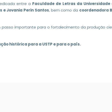
dedicada entre a
Faculdade de Letras da Universidade 
s e Jovania Perin Santos
, bem como da
coordenadora B
 passo importante para o fortalecimento da produção cie
ção histórica para a USTP e para o país.
 DA APLICAÇÃO ECOQUIZ S.T.P. NA FCT-USTP