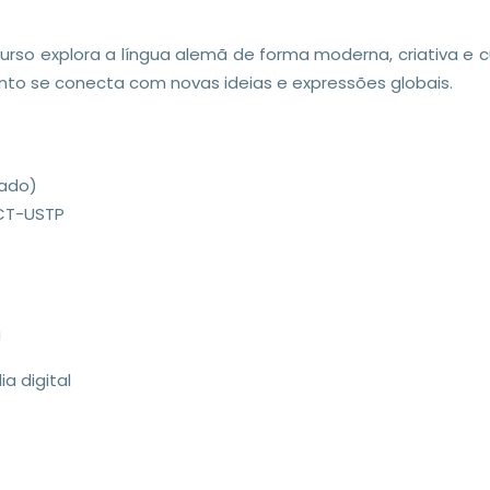
 curso explora a língua alemã de forma moderna, criativa e 
anto se conecta com novas ideias e expressões globais.
cado)
FCT-USTP
a
a digital