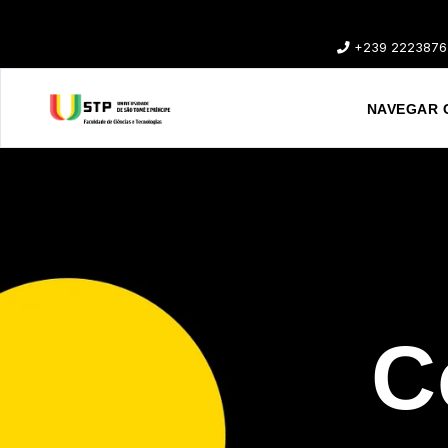
+239 2223876
NAVEGAR 
C