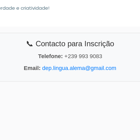
rdade e criatividade!
📞 Contacto para Inscrição
Telefone:
+239 993 9083
Email:
dep.lingua.alema@gmail.com
FCT-USTP/2025: OPORTUNIDADE DE CARREIRA NA FACULDADE DE 