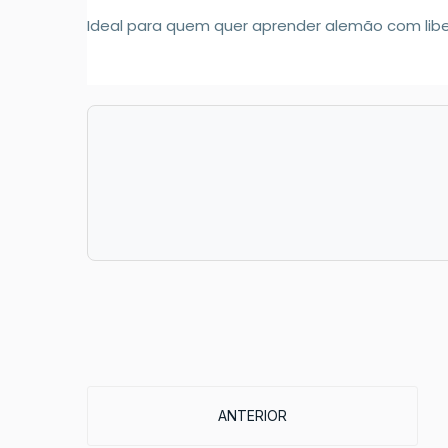
Ideal para quem quer aprender alemão com libe
ARTIGO ANTERIOR: EDITAL N°05/
ANTERIOR