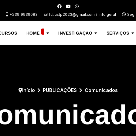
+239 9939083
fct.ustp2023@gmail.com / info.geral
Seg -
CURSOS
HOME
INVESTIGAÇÃO
SERVIÇOS
Início
PUBLICAÇÕES
Comunicados
omunicad